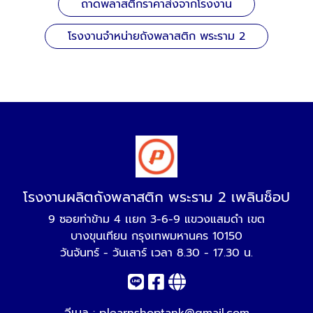
ถาดพลาสติกราคาส่งจากโรงงาน
โรงงานจำหน่ายถังพลาสติก พระราม 2
โรงงานผลิตถังพลาสติก พระราม 2 เพลินช็อป
9 ซอยท่าข้าม 4 เเยก 3-6-9 แขวงแสมดำ เขต
บางขุนเทียน กรุงเทพมหานคร 10150
วันจันทร์ - วันเสาร์ เวลา 8.30 - 17.30 น.