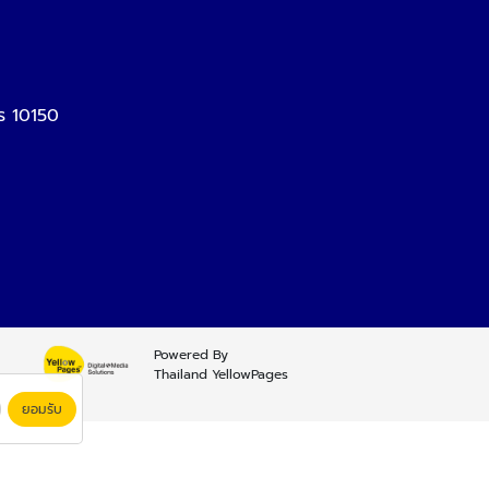
ร 10150
Powered By
Thailand YellowPages
ยอมรับ