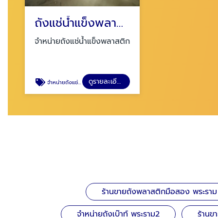
ถังแช่น้ำแข็งพลาสติก
จำหน่ายถังแช่น้ำแข็งพลาสติก
ดูรายละเอียด
จำหน่ายถังแช่น้ำแข็งพลาสติก
ร้านขายถังพลาสติกมือสอง พระราม
จำหน่ายถังเบ๊าท์ พระราม2
ร้านข