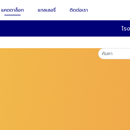
แคตตาล็อก
แกลเลอรี่
ติดต่อเรา
โร