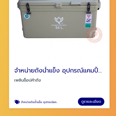
จำหน่ายถังน้ำแข็ง อุปกรณ์แคมปิ้ง พระราม2
เพลินช็อปค้าถัง
ดูรายละเอียด
จำหน่ายถังน้ำแข็ง อุปกรณ์แคมปิ้ง พระราม2